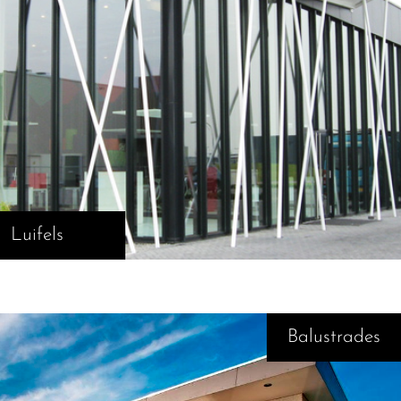
Luifels
Balustrades