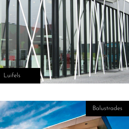
Luifels
Balustrades