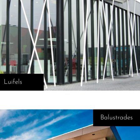
Luifels
Balustrades