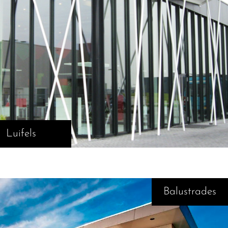
Luifels
Balustrades