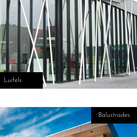
Luifels
Balustrades