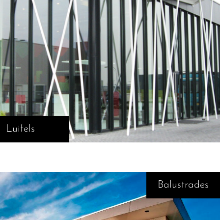
Luifels
Balustrades