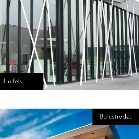
Luifels
Balustrades