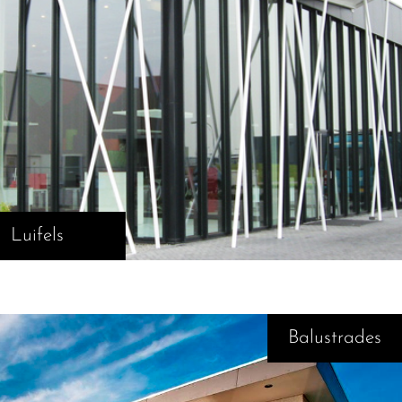
Luifels
Balustrades