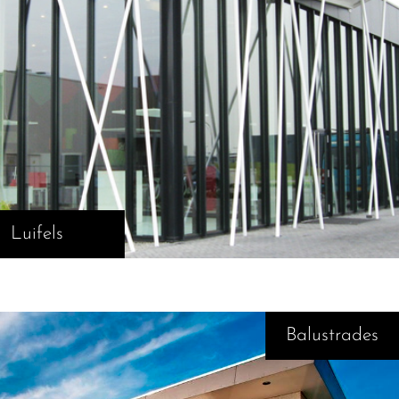
Luifels
Balustrades