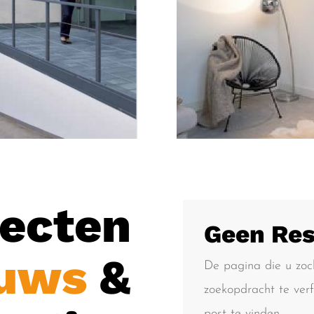
jecten
Geen Res
uws
&
De pagina die u zoc
zoekopdracht te ver
post te vinden.