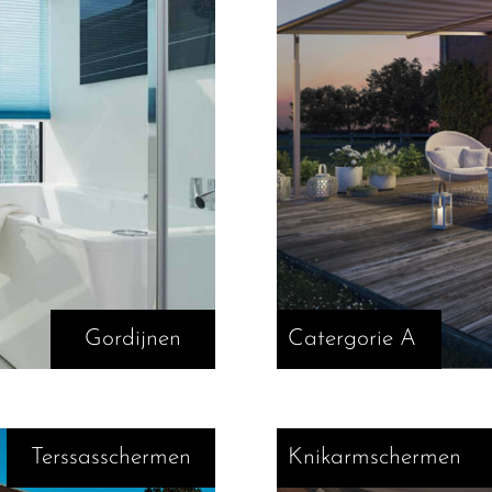
Gordijnen
Catergorie A
Terssasschermen
Knikarmschermen