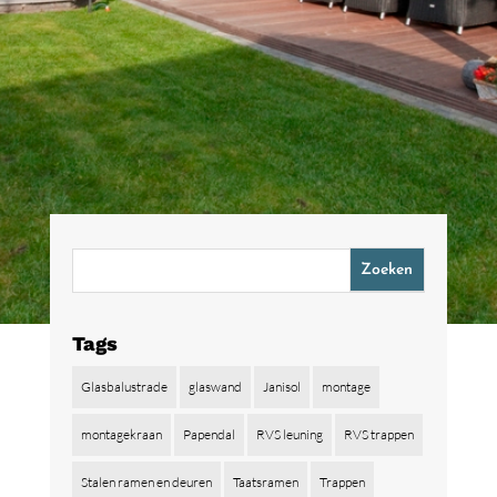
Tags
Glasbalustrade
glaswand
Janisol
montage
montagekraan
Papendal
RVS leuning
RVS trappen
Stalen ramen en deuren
Taatsramen
Trappen