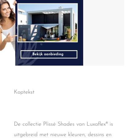
Koptekst
De collectie Plissé Shades van Luxaflex® is
uitgebreid met nieuwe kleuren, dessins en