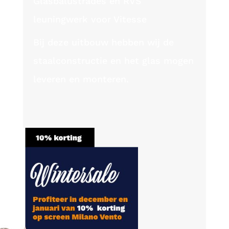
Glasbalustrades en RVS
leuningwerk voor Vitesse
Bij deze uitbouw hebben wij de
staalconstructie en het glas mogen
leveren en monteren.