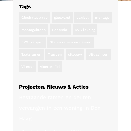
Tags
Glasbalustrade
glaswand
Janisol
montage
montagekraan
Papendal
RVS leuning
RVS trappen
Stalen ramen en deuren
Taatsramen
Trappen
uitbouw
Uitdagingen
Vitesse
vloerprofiel
Projecten, Nieuws & Acties
Bestaande ramen en deuren
vervangen in een woning in Den
Haag