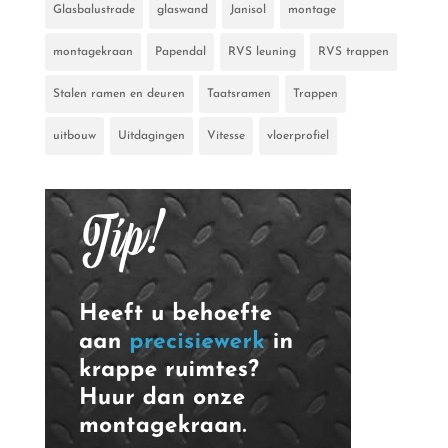
Glasbalustrade
glaswand
Janisol
montage
montagekraan
Papendal
RVS leuning
RVS trappen
Stalen ramen en deuren
Taatsramen
Trappen
uitbouw
Uitdagingen
Vitesse
vloerprofiel